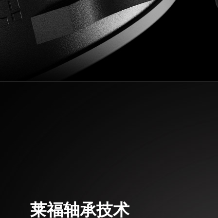
莱福轴承技术