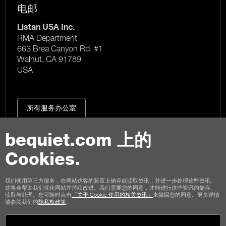
电邮
Listan USA Inc.
RMA Department
663 Brea Canyon Rd. #1
Walnut, CA 91789
USA
所有服务办公室
bequiet.com 上的
Cookies.
联络我们
我们使用第三方服务，在网站访客的装置上储存或读取资讯，并进一步处理这些资讯。
这将会帮助我们优化网站并持续改进。我们需要您的同意，才能进行这些资讯的储存、
使用条款
私权
Cookies
版本说明
读取与处理。您可随时点击
「关于 Cookie 使用的相关资讯」
来撤回您的同意。更多详情
请参阅我们的
隐私权政策
。
商店顾客通用条款
取消政策
付款方式
运输选项