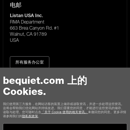
电邮
Listan USA Inc.
RMA Department
663 Brea Canyon Rd. #1
Walnut, CA 91789
USA
所有服务办公室
bequiet.com 上的
Cookies.
联络我们
我们使用第三方服务，在网站访客的装置上储存或读取资讯，并进一步处理这些资讯。
这将会帮助我们优化网站并持续改进。我们需要您的同意，才能进行这些资讯的储存、
使用条款
私权
Cookies
版本说明
读取与处理。您可随时点击
「关于 Cookie 使用的相关资讯」
来撤回您的同意。更多详情
请参阅我们的
隐私权政策
。
商店顾客通用条款
取消政策
付款方式
运输选项