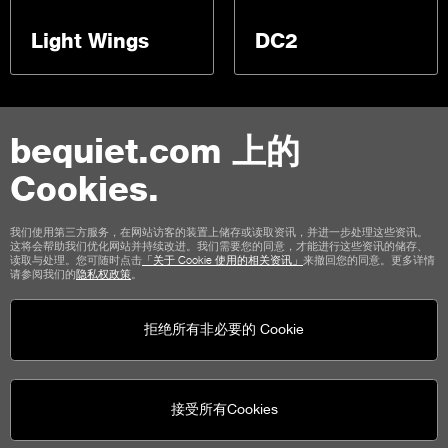
Light Wings
DC2
bequiet.com 上的
Cookies.
联络我们
我们使用第三方服务，在网站访客的装置上储存或读取资讯，并进一步处理这些资讯。
这将会帮助我们优化网站并持续改进。我们需要您的同意，才能进行这些资讯的储存、
使用条款
私权
Cookies
版本说明
读取与处理。您可随时点击
「关于 Cookie 使用的相关资讯」
来撤回您的同意。更多详情
请参阅我们的
隐私权政策
。
商店顾客通用条款
取消政策
付款方式
运输选项
拒绝所有非必要的 Cookie
接受所有Cookies