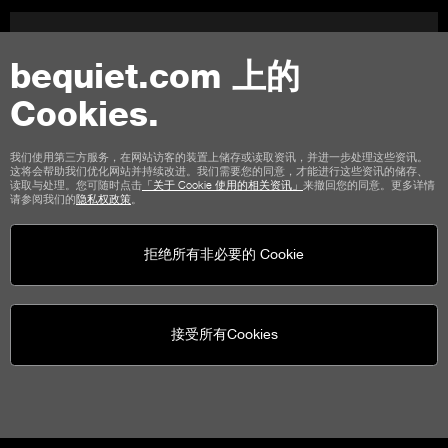
上一頁
總覽
下一頁
bequiet.com 上的
Cookies.
联络我们
我们使用第三方服务，在网站访客的装置上储存或读取资讯，并进一步处理这些资讯。
这将会帮助我们优化网站并持续改进。我们需要您的同意，才能进行这些资讯的储存、
使用条款
私权
Cookies
版本说明
读取与处理。您可随时点击
「关于 Cookie 使用的相关资讯」
来撤回您的同意。更多详情
请参阅我们的
隐私权政策
。
商店顾客通用条款
取消政策
付款方式
运输选项
拒绝所有非必要的 Cookie
接受所有Cookies
be quiet!
社群媒体
United States - cn
© be quiet! 2026
版权所有