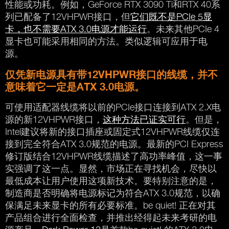
性能或功耗。例如，GeForce RTX 3090 Ti和RTX 40系
列已配备了12VHPWR接口，但
它们既不是PCIe 5显
卡，也不需要ATX 3.0电源才能运行
。未来其他PCIe 4
显卡也可能采用相同的方法。类似逻辑可应用于电
源。
仅凭新电源具有带12VHPWR接口的线缆，并不
意味着它一定是ATX 3.0电源。
可使用适配器线缆将以前的PCIe接口连接到ATX 2.X电
源的新12VHPWR接口，
这种方法已证实可行
。但是，
Intel建议将新的接口插座或固定式12VHPWR线缆仅连
接到完全符合ATX 3.0规范的电源。最新的PCI Express
修订版结合12VHPWR线缆描述了高功率峰值，这一事
实强调了这一点。显然，市场正在寻找机会，尽快以
最低成本让用户使用这项新技术。要特别注意的是，
制造商是否明确将电源标记为符合ATX 3.0规范，以确
保满足未来显卡的所有必要标准。be quiet! 正在对其
产品组合进行全面检查，并推出经得起未来考研的电