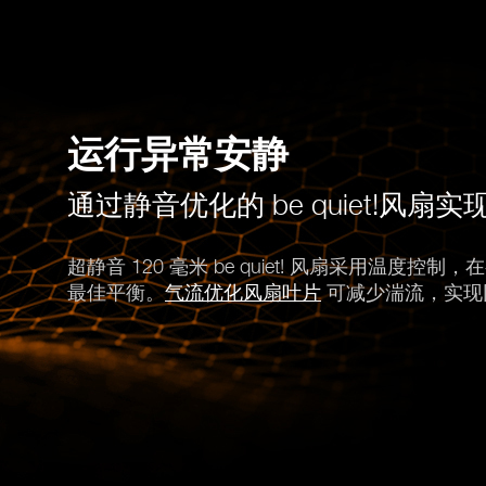
运行异常安静
通过静音优化的 be quiet!风扇实
超静音 120 毫米 be quiet! 风扇采用温度
最佳平衡。
气流优化风扇叶片
可减少湍流，实现