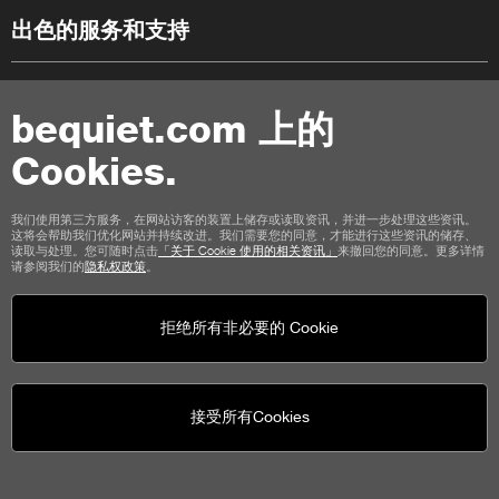
出色的服务和支持
5 年原厂质保
bequiet.com 上的
源自德国的产品概念、设计和品质控制
Cookies.
联络我们
我们使用第三方服务，在网站访客的装置上储存或读取资讯，并进一步处理这些资讯。
这将会帮助我们优化网站并持续改进。我们需要您的同意，才能进行这些资讯的储存、
使用条款
私权
Cookies
版本说明
读取与处理。您可随时点击
「关于 Cookie 使用的相关资讯」
来撤回您的同意。更多详情
请参阅我们的
隐私权政策
。
商店顾客通用条款
取消政策
付款方式
运输选项
拒绝所有非必要的 Cookie
接受所有Cookies
be quiet!
社群媒体