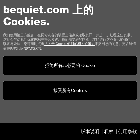
使用条款
私权
Cookies
版本说明
bequiet.com 上的
商店顾客通用条款
取消政策
付款方式
运输选项
Cookies.
我们使用第三方服务，在网站访客的装置上储存或读取资讯，并进一步处理这些资讯。
这将会帮助我们优化网站并持续改进。我们需要您的同意，才能进行这些资讯的储存、
读取与处理。您可随时点击
「关于 Cookie 使用的相关资讯」
来撤回您的同意。更多详情
请参阅我们的
隐私权政策
。
拒绝所有非必要的 Cookie
be quiet!
社群媒体
United States - cn
© be quiet! 2026
版权所有
接受所有Cookies
版本说明
私权
使用条款