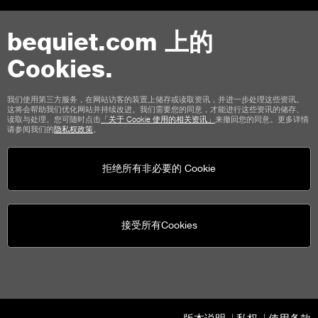
bequiet.com 上的
Cookies.
联络我们
我们使用第三方服务，在网站访客的装置上储存或读取资讯，并进一步处理这些资讯。
这将会帮助我们优化网站并持续改进。我们需要您的同意，才能进行这些资讯的储存、
使用条款
私权
Cookies
版本说明
读取与处理。您可随时点击
「关于 Cookie 使用的相关资讯」
来撤回您的同意。更多详情
请参阅我们的
隐私权政策
。
商店顾客通用条款
取消政策
付款方式
运输选项
拒绝所有非必要的 Cookie
接受所有Cookies
be quiet!
社群媒体
United States - cn
© be quiet! 2026
版权所有