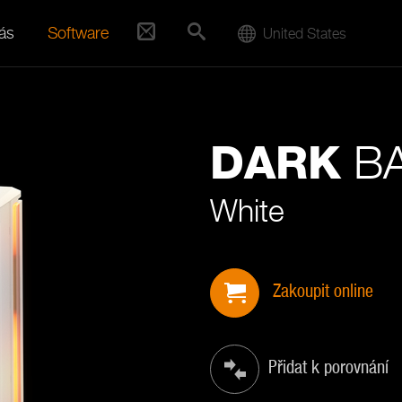
ás
Software
United States
BA
DARK
White
Zakoupit online
Přidat k porovnání