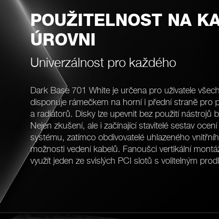
POUŽITELNOST NA K
ÚROVNI
Univerzálnost pro každého
Dark Base 701 White je určena pro uživatele všech
disponuje rámečkem na horní i přední straně pro p
a radiátorů. Disky lze upevnit bez použití nástroj
Nejen zkušení, ale i začínající stavitelé sestav oce
systému, zatímco obdivovatelé uhlazeného vnitřníh
možnosti vedení kabelů. Fanoušci vertikální montá
využít jeden ze svislých PCI slotů s volitelným pr