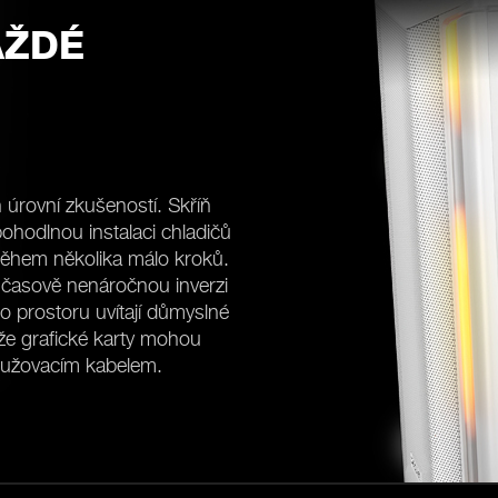
AŽDÉ
 úrovní zkušeností. Skříň
ohodlnou instalaci chladičů
ů během několika málo kroků.
ní časově nenáročnou inverzi
o prostoru uvítají důmyslné
že grafické karty mohou
odlužovacím kabelem.