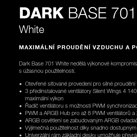
BASE 701
DARK
White
MAXIMÁLNÍ PROUDĚNÍ VZDUCHU A 
Dark Base 701 White nedělá výkonové kompromisy
s úžasnou použitelností.
Otevřené síťované provedení pro silné prouděn
3 předinstalované ventilátory Silent Wings 4 
maximální výkon
Řadič ventilátoru s možností PWM synchronizac
PWM a ARGB Hub pro až 8 PWM ventilátorů 
ARGB osvětlení se zabudovaným ARGB ovladač
Výjimečná použitelnost díky snadno dostupný
Univerzální rám základní desky umožňuje převr