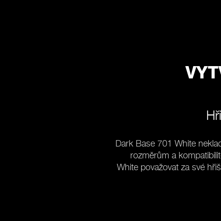
VYT
Hř
Dark Base 701 White neklade
rozměrům a kompatibili
White považovat za své hři