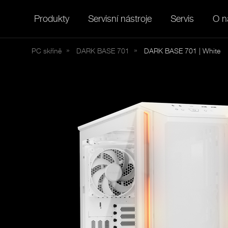
Produkty
Servisní nástroje
Servis
O n
PC skříně
DARK
BASE 701
DARK BASE 701 | White