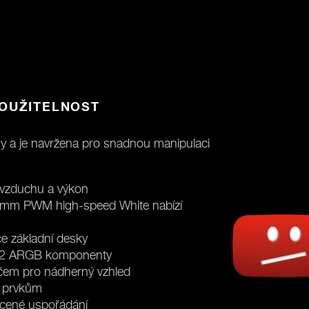
POUŽITELNOST
 a je navržena pro snadnou manipulaci
í vzduchu a výkon
140mm PWM high-speed White nabízí
e základní desky
a 2 ARGB komponenty
em pro nádherný vzhled
m prvkům
ácené uspořádání