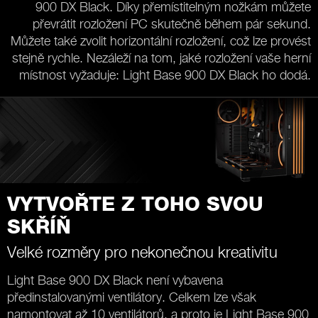
900 DX Black. Díky přemístitelným nožkám můžete
převrátit rozložení PC skutečně během pár sekund.
Můžete také zvolit horizontální rozložení, což lze provést
stejně rychle. Nezáleží na tom, jaké rozložení vaše herní
místnost vyžaduje: Light Base 900 DX Black ho dodá.
VYTVOŘTE Z TOHO SVOU
SKŘÍŇ
Velké rozměry pro nekonečnou kreativitu
Light Base 900 DX Black není vybavena
předinstalovanými ventilátory. Celkem lze však
namontovat až 10 ventilátorů, a proto je Light Base 900