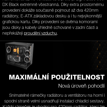
DX Black extrémně všestranná. Díky extra prostornému
provedení dokáže současně pojmout až dva 420mm
radiátory, E-ATX základovou desku a i tu nejvýkonnější
grafickou kartu. Díky provedení se dvěma komorami
jsou disky a kabely úhledně schované v zadní části a
nepřekážejí
proudění vzduchu
.
MAXIMÁLNÍ POUŽITELNOST
Nová úroveň pohodlí
Snímatelné rámečky radiátoru a ventilátoru na horní i
spodní straně velmi usnadňují instalaci chladicí sestavy.
Každý rámeček je vhodný pro 420mm radiátor, který lze