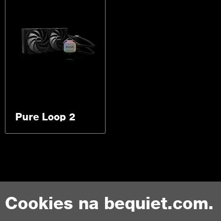
Pure Loop 2
Cookies na bequiet.com.
Kontakt