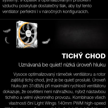
vzduchu poskytuje dostatečný tlak, aby byl tento
ventilátor perfektní i v náročných konfiguracích.
TICHÝ CHOD
Uznávaná be quiet! nízká úroveň hluku
Vysoce optimalizovaný rámeček ventilátoru a rotor
zajišťují tichý chod, jímž je be quiet! proslulé. Úroveň
hluku jen 31dB(A) při maximální rychlosti ventilátoru
dokazuje, že osvětlení není náhražkou, nýbrž nástavbou
tichého a velmi výkonného provozu. Kombinace všech
vlastností činí Light Wings 140mm PWM high-speed