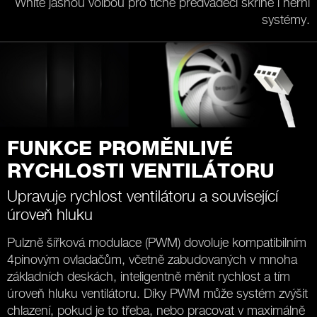
White jasnou volbou pro tiché předváděcí skříně i herní
systémy.
FUNKCE PROMĚNLIVÉ
RYCHLOSTI VENTILÁTORU
Upravuje rychlost ventilátoru a související
úroveň hluku
Pulzně šířková modulace (PWM) dovoluje kompatibilním
4pinovým ovladačům, včetně zabudovaných v mnoha
základních deskách, inteligentně měnit rychlost a tím
úroveň hluku ventilátoru. Díky PWM může systém zvýšit
chlazení, pokud je to třeba, nebo pracovat v maximálně