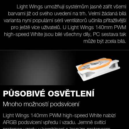
Light Wings umožňují systémům jasně zářit všemi
barvami již od svého uvedení na trh. Velmi žádaná bílá
varianta nyní populární sérii ventilátorů učinila přitažlivější
pro ještě více uživatelů. U Light Wings 140mm PWM
high-speed White jsou bílé všechny díly, PC sestava tak
může být zcela bílá.
PŮSOBIVÉ OSVĚTLENÍ
Mnoho možností podsvícení
Light Wings 140mm PWM high-speed White nabízí
ARGB podsvícení vpředu i vzadu. Jemně svítící