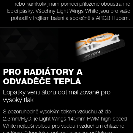
nebo kamkoliv jinam pomocí přiložené oboustranné
lepicí pásky. Všechny Light Wings White jsou pro vaše
pohodlí v trojitém balení a společně s ARGB Hubem.
PRO RADIÁTORY A
ODVADĚČE TEPLA
Lopatky ventilátoru optimalizované pro
vysoký tlak
S pozoruhodně vysokým tlakem vzduchu až do
2.3mm/H
O, je Light Wings 140mm PWM high-speed
2
White nejlepší volbou pro vodou i vzduchem chlazené
systémy. 9 lopatek s optimalizovaným průtokem