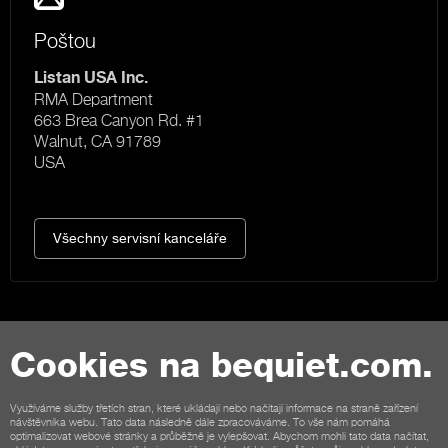
Poštou
Listan USA Inc.
RMA Department
663 Brea Canyon Rd. #1
Walnut, CA 91789
USA
Všechny servisní kanceláře
Cookies na bequiet.com.
Kontakt
Obecné podmínky
Soukromí
Cookies
Imprint
Využíváme služby třetích stran, které ukládají nebo načítají informace na straně zařízení
návštěvníka webu. Tato data následně dále zpracováváme. To vše nám pomáhá
Všeobecné podmínky pro zákazníky obchodu
Storno podmínky
optimalizovat webové stránky a průběžně je vylepšovat. Abychom mohli tato data načítat,