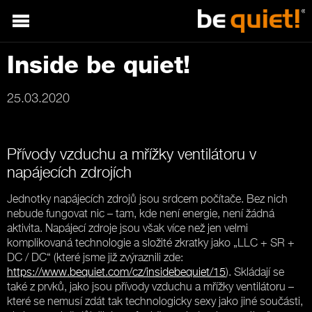
Inside be quiet!
25.03.2020
Přívody vzduchu a mřížky ventilátoru v
napájecích zdrojích
Jednotky napájecích zdrojů jsou srdcem počítače. Bez nich
nebude fungovat nic – tam, kde není energie, není žádná
aktivita. Napájecí zdroje jsou však více než jen velmi
komplikovaná technologie a složité zkratky jako „LLC + SR +
DC / DC“ (které jsme již zvýraznili zde:
https://www.bequiet.com/cz/insidebequiet/15
). Skládají se
také z prvků, jako jsou přívody vzduchu a mřížky ventilátoru –
které se nemusí zdát tak technologicky sexy jako jiné součásti,