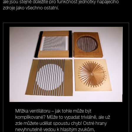
ale jsou stejně důležité pro funkčnost jednotky napájecího
zdroje jako všechno ostatní.
ak
Mřížka ventilátoru – jak tohle může být
J
komplikované? Může to vypadat triviálně, ale už
p
zde můžete udělat spoustu chyb! Ostré hrany
p
nevyhnutelně vedou k hlasitým zvukům,
d