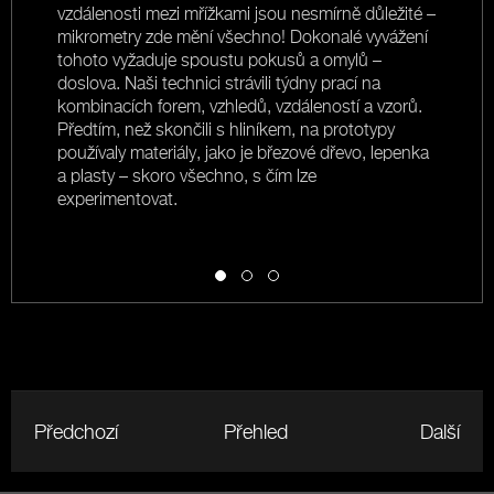
hu
vzdálenosti mezi mřížkami jsou nesmírně důležité –
c
i,
mikrometry zde mění všechno! Dokonalé vyvážení
d
tohoto vyžaduje spoustu pokusů a omylů –
j
doslova. Naši technici strávili týdny prací na
k
kombinacích forem, vzhledů, vzdáleností a vzorů.
s
Předtím, než skončili s hliníkem, na prototypy
v
používaly materiály, jako je březové dřevo, lepenka
j
e
a plasty – skoro všechno, s čím lze
na
experimentovat.
t
Předchozí
Přehled
Další