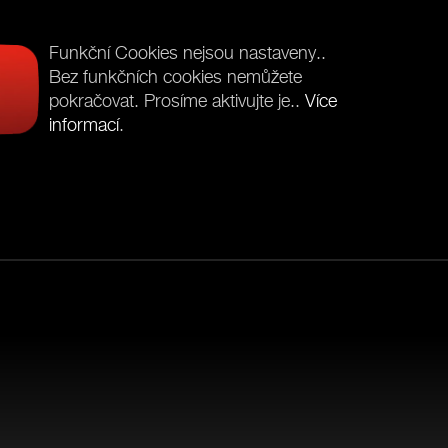
Funkční Cookies nejsou nastaveny..
Bez funkčních cookies nemůžete
pokračovat. Prosíme aktivujte je..
Více
informací
.
TANIUM CERTIFIKACE
jvyšší dostupný certifikát účinnosti
Ý STANDARD VÝKONU