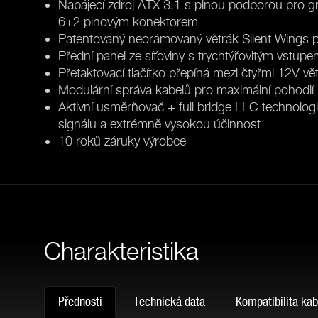
Napájecí zdroj ATX 3.1 s plnou podporou pro graf
6+2 pinovým konektorem
Patentovaný neorámovaný větrák Silent Wings p
Přední panel ze síťoviny s trychtýřovitým vstupem
Přetaktovací tlačítko přepíná mezi čtyřmi 12V v
Modulární správa kabelů pro maximální pohodlí
Aktivní usměrňovač + full bridge LLC technologi
signálu a extrémně vysokou účinnost
10 roků záruky výrobce
Charakteristika
PŘIPRAVTE SVŮJ SY
Přednosti
Technická data
Kompatibilita kab
BEZRÁMOVÝ VĚTRÁK 
BUDOUCNOST