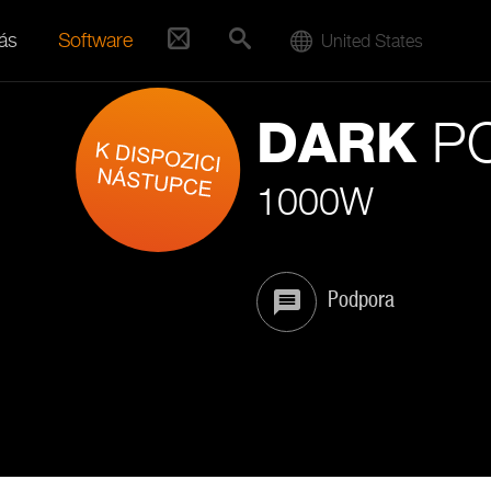
ás
Software
United States
PO
DARK
1000W
Podpora