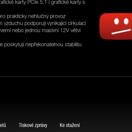
ické karty PCIe 5.1 i grafické karty s
ro prakticky nehlučný provoz
 vzduchu podporují vynikající cirkulaci
ětvemi nebo jednou masivní 12V větví
e poskytují nepřekonatelnou stabilitu
®
80 PLUS
TI
STÉM NA
elů
Tiskové zprávy
Ke stažení
SILENT
Ne
NOV