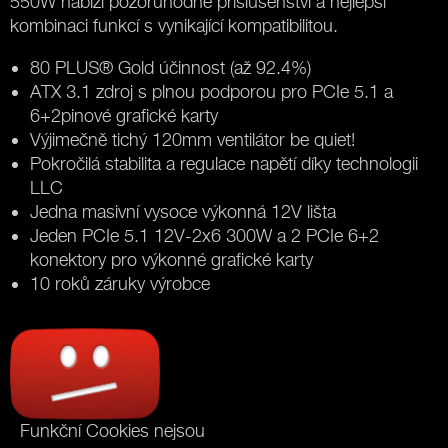
550W nabízí pozoruhodné příslušenství a nejlepší
kombinaci funkcí s vynikající kompatibilitou.
80 PLUS® Gold účinnost (až 92.4%)
ATX 3.1 zdroj s plnou podporou pro PCIe 5.1 a
6+2pinové grafické karty
Výjimečně tichý 120mm ventilátor be quiet!
Pokročilá stabilita a regulace napětí díky technologii
LLC
Jedna masivní vysoce výkonná 12V lišta
Jeden PCIe 5.1 12V-2x6 300W a 2 PCIe 6+2
konektory pro výkonné grafické karty
10 roků záruky výrobce
Funkční Cookies nejsou