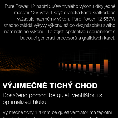
Pure Power 12 nabízí 550W trvalého výkonu díky jedné
masivní 12V větvi. I když grafická karta krátkodobě
vyžaduje nadměrný výkon, Pure Power 12 550W
snadno zvládá výkyvy výkonu až do dvojnásobku svého
nominálního výkonu. To zajistí spolehlivou součinnost s
budoucí generací procesorů a grafických karet.
VÝJIMEČNĚ TICHÝ CHOD
Dosaženo pomocí be quiet! ventilátoru s
optimalizací hluku
Výjimečně tichý 120mm be quiet! ventilátor má teplotní