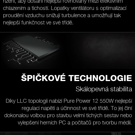
řízení, aby dosáhl nejlepší rovnováhy mezi efektivním
chlazením a tichostí. Lopatky ventilátoru s optimalizací
proudění vzduchu snižují turbulence a umožňují tak
nejlepší funkčnost ve své třídě.
ŠPIČKOVÉ TECHNOLOGIE
Skálopevná stabilita
Díky LLC topologii nabízí Pure Power 12 550W nejlepší
regulaci napětí a účinnost ve své třídě. To jej činí
dokonalou volbou pro stavbu velmi tichých sestav nebo
vylepšení herních PC a počítačů pro tvorbu médií.