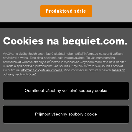
Produktové série
Cookies na bequiet.com.
Kontakt
Obecné podmínky
Soukromí
Cookies
Imprint
Využíváme služby třetích stran, které ukládají nebo načítají informace na straně zařízení
návštěvníka webu. Tato data následně dále zpracováváme. To vše nám pomáhá
Všeobecné podmínky pro zákazníky obchodu
Storno podmínky
optimalizovat webové stránky a průběžně je vylepšovat. Abychom mohli tato data načítat,
ukládat a zpracovávat, potřebujeme váš souhlas. Kdykoliv můžete svůj souhlas odvolat
Možnosti platby
Možnosti dopravy
kliknutím na
Informace o využívání cookies.
Více informací se dozvíte v našich
zásadách
ochrany osobních údajů.
Odmítnout všechny volitelné soubory cookie
Přijmout všechny soubory cookie
be quiet!
Sociální média