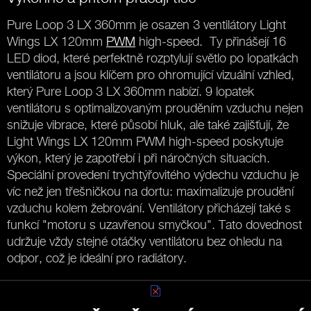
Pure Loop 3 LX 360mm je osazen 3 ventilátory Light
Wings LX 120mm
PWM
high-speed. Ty přinášejí 16
LED diod, které perfektně rozptylují světlo po lopatkách
ventilátoru a jsou klíčem pro ohromující vizuální vzhled,
který Pure Loop 3 LX 360mm nabízí. 9 lopatek
ventilátoru s optimalizovaným prouděním vzduchu nejen
snižuje vibrace, které působí hluk, ale také zajišťují, že
Light Wings LX 120mm PWM high-speed poskytuje
výkon, který je zapotřebí i při náročných situacích.
Speciální provedení trychtýřovitého výdechu vzduchu je
víc než jen třešničkou na dortu: maximalizuje proudění
vzduchu kolem žebrování. Ventilátory přicházejí také s
funkcí "motoru s uzavřenou smyčkou". Tato dovednost
udržuje vždy stejné otáčky ventilátoru bez ohledu na
odpor, což je ideální pro radiátory.