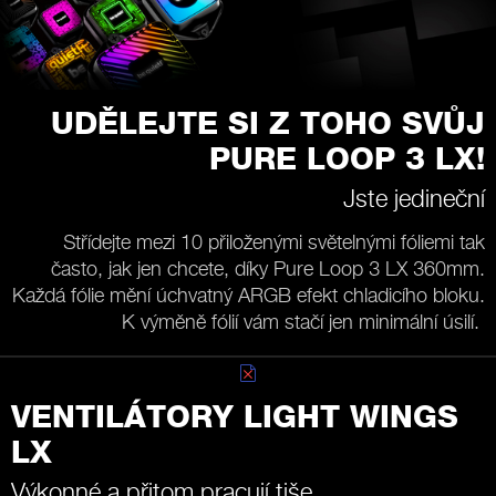
UDĚLEJTE SI Z TOHO SVŮJ
PURE LOOP 3 LX!
Jste jedineční
Střídejte mezi 10 přiloženými světelnými fóliemi tak
často, jak jen chcete, díky Pure Loop 3 LX 360mm.
Každá fólie mění úchvatný ARGB efekt chladicího bloku.
K výměně fólií vám stačí jen minimální úsilí.
VENTILÁTORY LIGHT WINGS
LX
Výkonné a přitom pracují tiše