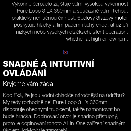
Výkonné čerpadlo zajišťuje velmi vysokou výkonnost
Pure Loop 3 LX 360mm a současně velmi tichou,
prakticky nehlučnou činnost.
6pólový 3fázový motor
poskytuje hladký a tím pádem i tichý chod, ať už při
nízkých nebo vysokých otáčkách. silent operation,
whether at high or low rpm.
SNADNÉ A INTUITIVNÍ
OVLÁDÁNÍ
Kryjeme vám záda
Kdo říká, že jsou vodní chladiče náročnější na údržbu?
My tedy rozhodně ne! Pure Loop 3 LX 360mm
disponuje ohebnými trubicemi, takže namontovat ho
bude hračka. Doplňovací otvor je snadno přístupný,
proto je doplňování tohoto All-in-One zařízení snadným
úkolem, kdykoliv je zapotřebí.