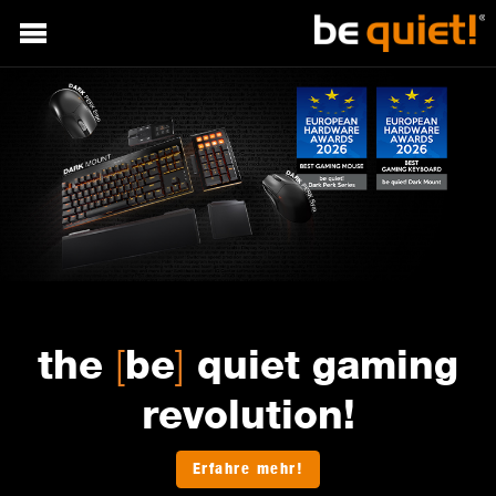
[
]
the
be
quiet gaming
revolution!
Erfahre mehr!