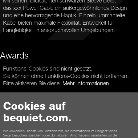
Mit seinem blickdichten schwarzen Sleeve bietet
das xxx Power Cable ein außergewöhnliches Design
und eine hervorragende Haptik. Einzeln ummantelte
Kabel bieten maximale Flexibilität. Entwickelt für
Langlebigkeit in anspruchsvollen Umgebungen.
Awards
Funktions-Cookies sind nicht gesetzt.
Sie können ohne Funktions-Cookies nicht fortfahren.
Bitte aktivieren Sie diese.
Mehr Informationen
.
Cookies auf
bequiet.com.
Kontakt
Wir verwenden Dienste von Drittanbietern, die Informationen im Endgerät eines
AGB
Datenschutz
Cookies
Impressum
Seitenbesuchers speichern oder dort abrufen. Anschließend verarbeiten wir die