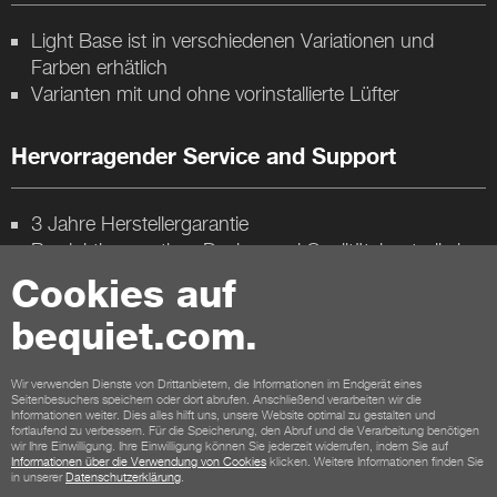
Light Base ist in verschiedenen Variationen und
Farben erhätlich
Varianten mit und ohne vorinstallierte Lüfter
Hervorragender Service and Support
3 Jahre Herstellergarantie
Produktkonzeption, Design und Qualitätskontrolle in
Deutschland
Cookies auf
bequiet.com.
Kontakt
Wir verwenden Dienste von Drittanbietern, die Informationen im Endgerät eines
Seitenbesuchers speichern oder dort abrufen. Anschließend verarbeiten wir die
AGB
Datenschutz
Cookies
Impressum
Informationen weiter. Dies alles hilft uns, unsere Website optimal zu gestalten und
fortlaufend zu verbessern. Für die Speicherung, den Abruf und die Verarbeitung benötigen
AGB für Shopkunden
Widerrufsbelehrung
wir Ihre Einwilligung. Ihre Einwilligung können Sie jederzeit widerrufen, indem Sie auf
Zahlungsmöglichkeiten
Versandmöglichkeiten
Informationen über die Verwendung von Cookies
klicken. Weitere Informationen finden Sie
in unserer
Datenschutzerklärung
.