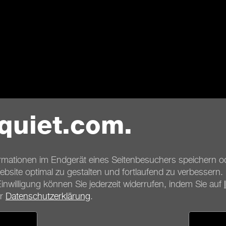
quiet.com.
ormationen im Endgerät eines Seitenbesuchers speichern od
 Website optimal zu gestalten und fortlaufend zu verbessern
Einwilligung können Sie jederzeit widerrufen, indem Sie auf
er
Datenschutzerklärung
.