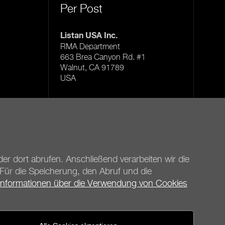
Per Post
Listan USA Inc.
RMA Department
663 Brea Canyon Rd. #1
Walnut, CA 91789
USA
Alle Servicebüros
er dort abrufen. Anschließend verarbeiten wir die
. Für die Speicherung, den Abruf und die
Informationen über die Verwendung von Cookies
be quiet!
Social Media