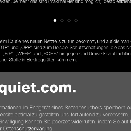
en. Je mehr das sind (maximal vier sind möglich), desto effizient
im Kauf eines neuen Netzteils zu tun bekommt, und auf die man 
„OTP“ und „OPP“ sind zum Beispiel Schutzschaltungen, die das N
 „ErP“, „WEEE“ und „ROHS“ hingegen sind Umweltschutzrichtlinie
her Stoffe in Elektrogeräten kümmern.
quiet.com.
Überblick
ormationen im Endgerät eines Seitenbesuchers speichern od
 Website optimal zu gestalten und fortlaufend zu verbessern
Einwilligung können Sie jederzeit widerrufen, indem Sie auf
er
Datenschutzerklärung
.