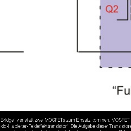
Half Bridge“ vier statt zwei MOSFETs zum Einsatz kommen. MOSFET 
xid-Halbleiter-Feldeffekttransistor“. Die Aufgabe dieser Transistor