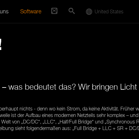
 uns
Software
United States
!
– was bedeutet das? Wir bringen Licht i
berhaupt nichts - denn wo kein Strom, da keine Aktivität. Früher
erweile ist der Aufbau eines modernen Netzteils sehr komplex – un
ie Welt von „DC/DC“, „LLC“, „Half/Full Bridge“ und „Synchronous Re
eibung sieht folgendermaßen aus: „Full Bridge + LLC + SR + DC/