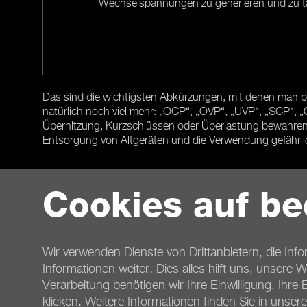
Wechselspannungen zu generieren und zu takt
Das sind die wichtigsten Abkürzungen, mit denen man be
natürlich noch viel mehr: „OCP“, „OVP“, „UVP“, „SCP“, 
Überhitzung, Kurzschlüssen oder Überlastung bewahren.
Entsorgung von Altgeräten und die Verwendung gefährlic
Cookies auf be
Zurück
Wir verwenden Dienste von Drittanbietern, die Inf
Informationen weiter. Dies alles hilft uns, unsere
Verarbeitung benötigen wir Ihre Einwilligung. Ihre 
klicken. Weitere Informationen finden Sie in unser