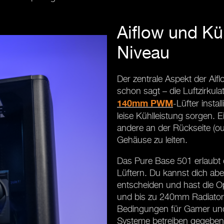
Aiflow und K
Niveau
Der zentrale Aspekt der Aif
schon sagt – die Luftzirkul
-Lüfter instal
140mm PWM
leise Kühlleistung sorgen. Ei
andere an der Rückseite (o
Gehäuse zu leiten.
Das Pure Base 501 erlaubt d
Lüftern. Du kannst dich abe
entscheiden und hast die O
und bis zu 240mm Radiatore
Bedingungen für Gamer und 
Systeme betreiben gegeben