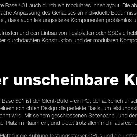
re Base 501 auch durch ein modulares Innenlayout. Die a
che Anpassung des Gehäuses an individuelle Bedürfnisse. 
et, dass auch leistungsstarke Komponenten problemlos 
Aufrüsten und den Einbau von Festplatten oder SSDs erheb
 der durchdachten Konstruktion und der modularen Kompo
er unscheinbare K
Base 501 ist der Silent-Build – ein PC, der äußerlich uns
seinem schlichten Design die perfekte Basis, um leistun
annt wird. Mit seinem geschlossenen Seitenpanel, und der
viel Platz im Raum ein, und bietet trotz allem mehr ausreic
 Platz für die Kühlung leistungsstarker CPUs und die umf