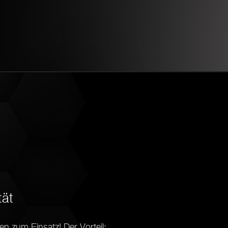
tät
en zum Einsatz! Der Vorteil: