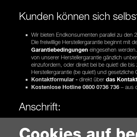
Kunden können sich selbst
Wir bieten Endkonsumenten parallel zu den 2 
Die freiwillige Herstellergarantie beginnt m
eingesehen werden. D
Garantiebedingungen
von unserer Herstellergarantie gänzlich un
einzufordern, oder direkt bei be quiet! die 
Herstellergarantie (be quiet!) und gesetzlich
direkt
über
Kontaktformular -
das Kontakt
– aus 
Kostenlose Hotline 0800 0736 736
Anschrift:
Listan GmbH
Cookies auf be
Wilhelm-Bergner-Str. 11C