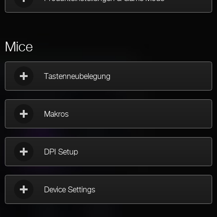
Mice
Tastenneubelegung
Makros
DPI Setup
Device Settings