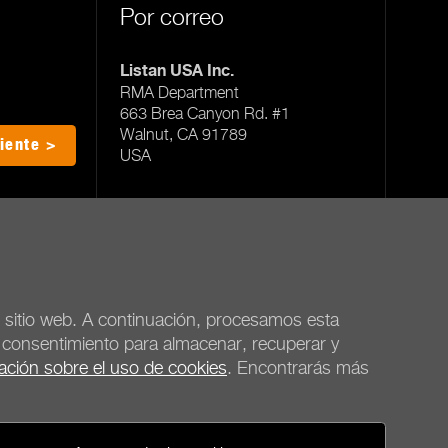
Por correo
Listan USA Inc.
RMA Department
663 Brea Canyon Rd. #1
Walnut, CA 91789
iente >
USA
Todas las oficinas de servicio
el sitio web. A continuación, procesamos esta
u consentimiento para almacenar, recuperar y
ación sobre el uso de cookies
. Encontrarás más
be quiet!
Redes sociales