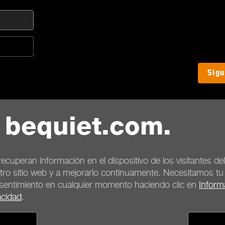
Sigu
 bequiet.com.
ecuperan información en el dispositivo de los visitantes d
tro sitio web y a mejorarlo continuamente. Necesitamos t
nsentimiento en cualquier momento haciendo clic en
Inform
acidad
.