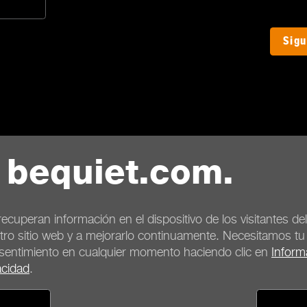
Sigu
 bequiet.com.
ecuperan información en el dispositivo de los visitantes d
tro sitio web y a mejorarlo continuamente. Necesitamos t
nsentimiento en cualquier momento haciendo clic en
Inform
acidad
.