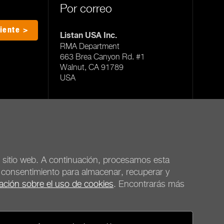
Por correo
iente >
Listan USA Inc.
RMA Department
663 Brea Canyon Rd. #1
Walnut, CA 91789
USA
Todas las oficinas de servicio
el sitio web. A continuación, procesamos esta
u consentimiento para almacenar, recuperar y
ación sobre el uso de cookies
. Encontrarás más
be quiet!
Redes sociales