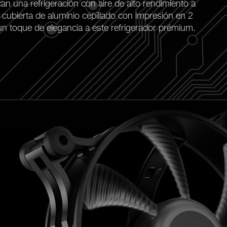
n una refrigeración con aire de alto rendimiento a
a cubierta de aluminio cepillado con impresión en 2
n toque de elegancia a este refrigerador prémium.