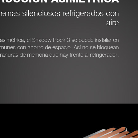
temas silenciosos refrigerados con
aire
asimétrica, el Shadow Rock 3 se puede instalar en
omunes con ahorro de espacio. Así no se bloquean
 ranuras de memoria que hay frente al refrigerador.