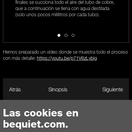
e
finales se succiona todo el aire del tubo de cobre,
que a continuación se llena con agua destilada
(solo unos pocos mililitros por cada tubo).
Hemos preparado un vídeo donde se muestra todo el proceso
con más detalle:
https://youtu.be/p71V6zLybig
Atrás
Sinopsis
Siguiente
Las cookies en
Contacto
bequiet.com.
Términos generales
Privacidad
Cookies
Aviso legal