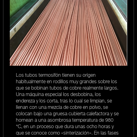
Los tubos termosifón tienen su origen
E
a
habitualmente en rodillos muy grandes sobre los
t
de
que se bobinan tubos de cobre realmente largos.
p
Una máquina especial los desbobina, los
re
endereza y los corta, tras lo cual se limpian, se
d
llenan con una mezcla de cobre en polvo, se
l
colocan bajo una gruesa cubierta calefactora y se
t
a
hornean a una asombrosa temperatura de 980
m
°C, en un proceso que dura unas ocho horas y
que se conoce como «sinterización». En las fases