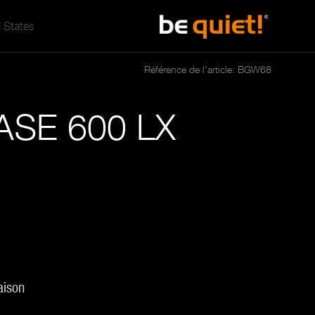
 States
Référence de l'article: BGW68
SE 600 LX
aison