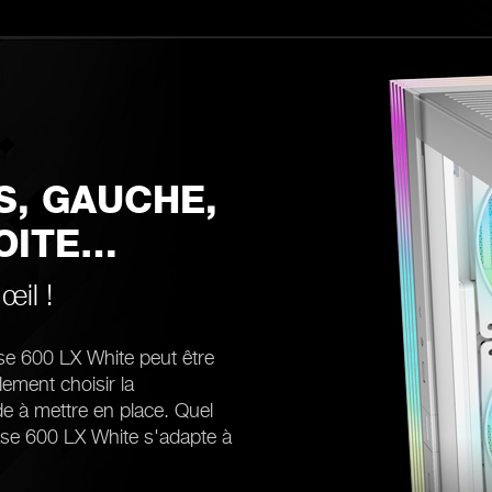
S, GAUCHE,
OITE…
œil !
ase 600 LX White peut être
ment choisir la
ide à mettre en place. Quel
ase 600 LX White s'adapte à