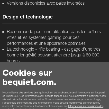
Versions disponibles avec pales inversées
Design et technologie
Recommandé pour une utilisation dans les boîtiers
vitrés et les systèmes gaming pour des
performances et une apparence optimales
La technologie « rifle bearing » est gage d’une très
bonne longévité pouvant atteindre jusqu'à 60 000
heures
Cookies sur
Contact
bequiet.com.
Conditions générales
Confidentialité
Cookies
Mentions légales
Nous utilisons des services tiers qui stockent ou accèdent à des informations sur l’appareil
de l’utilisateur. Ces informations sont ensuite traitées pour nous permettre d’optimiser notre
Conditions générales pour les clients de la boutique
site web et de l’améliorer en continu. Votre consentement est requis pour le stockage,
l’accès et le traitement de ces informations. Vous pouvez modifier vos préférences ou
Politique de remboursement
Paiement
Livraison
retirer votre consentement à tout moment en cliquant sur
Informations sur l’utilisation des