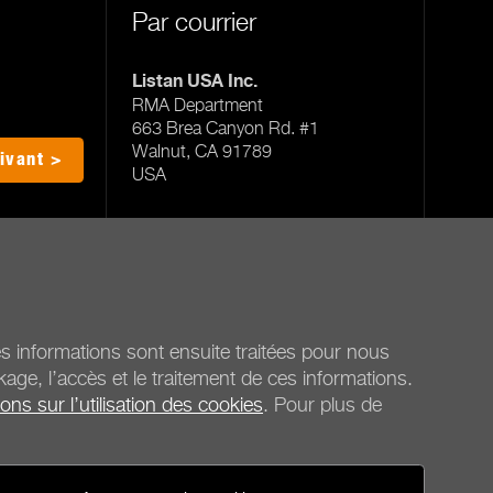
Par courrier
Listan USA Inc.
RMA Department
663 Brea Canyon Rd. #1
Walnut, CA 91789
ivant >
USA
Nos bureaux SAV
Ces informations sont ensuite traitées pour nous
age, l’accès et le traitement de ces informations.
ons sur l’utilisation des cookies
. Pour plus de
be quiet!
Réseaux Sociaux