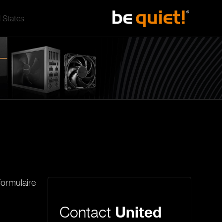
 States
formulaire
Contact
United