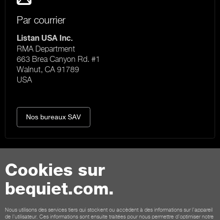
Par courrier
Listan USA Inc.
RMA Department
663 Brea Canyon Rd. #1
Walnut, CA 91789
USA
Nos bureaux SAV
Cookies sur
Contact
bequiet.com.
Conditions générales
Confidentialité
Cookies
Mentions légales
Nous utilisons des services tiers qui stockent ou accèdent à des informations sur l’appareil
de l’utilisateur. Ces informations sont ensuite traitées pour nous permettre d’optimiser notre