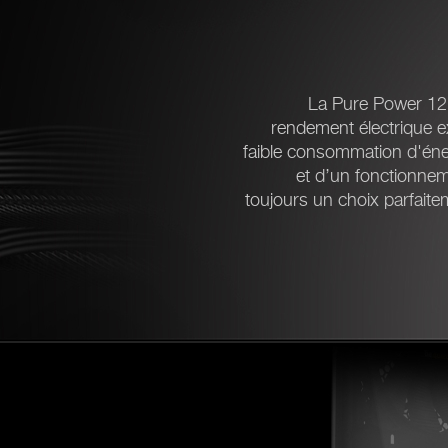
La Pure Power 12 
rendement électrique e
faible consommation d'éner
et d’un fonctionne
toujours un choix parfaite