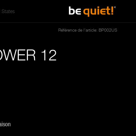
 States
Référence de l'article: BP002US
WER 12
aison