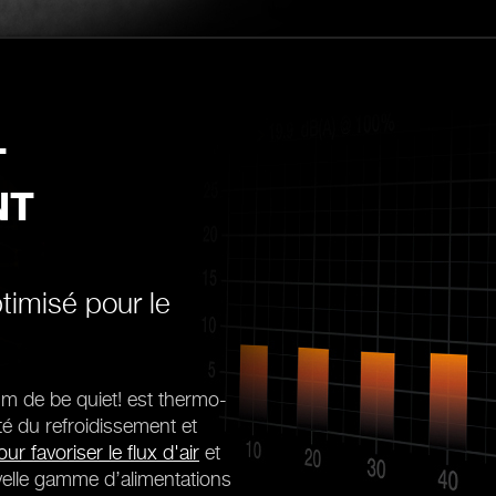
T
NT
timisé pour le
mm de be quiet! est thermo-
cité du refroidissement et
our favoriser le flux d'air
et
uvelle gamme d’alimentations