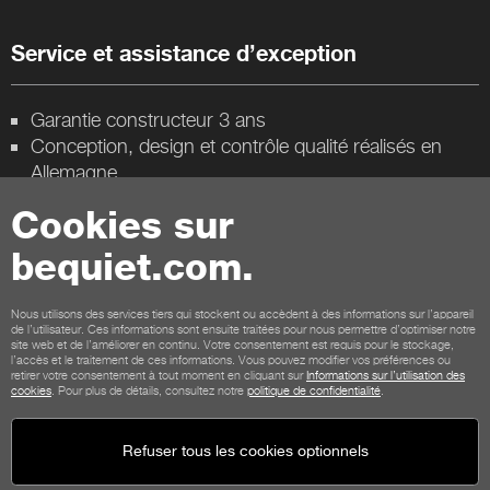
Service et assistance d’exception
Garantie constructeur 3 ans
Conception, design et contrôle qualité réalisés en
Allemagne
Cookies sur
Contact
bequiet.com.
Conditions générales
Confidentialité
Cookies
Nous utilisons des services tiers qui stockent ou accèdent à des informations sur l’appareil
Mentions légales
de l’utilisateur. Ces informations sont ensuite traitées pour nous permettre d’optimiser notre
site web et de l’améliorer en continu. Votre consentement est requis pour le stockage,
Conditions générales pour les clients de la boutique
l’accès et le traitement de ces informations. Vous pouvez modifier vos préférences ou
Politique de remboursement
Paiement
Livraison
retirer votre consentement à tout moment en cliquant sur
Informations sur l’utilisation des
cookies
. Pour plus de détails, consultez notre
politique de confidentialité
.
Refuser tous les cookies optionnels