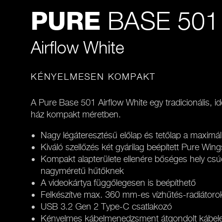
BASE 501
PURE
Airflow White
KÉNYELMESEN KOMPAKT
A Pure Base 501 Airflow White egy tradicionális, i
ház kompakt méretben.
Nagy légáteresztésű előlap és tetőlap a maximál
Kiváló szellőzés két gyárilag beépített Pure Wi
Kompakt alapterülete ellenére bőséges hely csú
nagyméretű hűtőknek
A videokártya függőlegesen is beépíthető
Felkészítve max. 360 mm-es vízhűtés-radiátoro
USB 3.2 Gen 2 Type-C csatlakozó
Kényelmes kábelmenedzsment átgondolt kábele