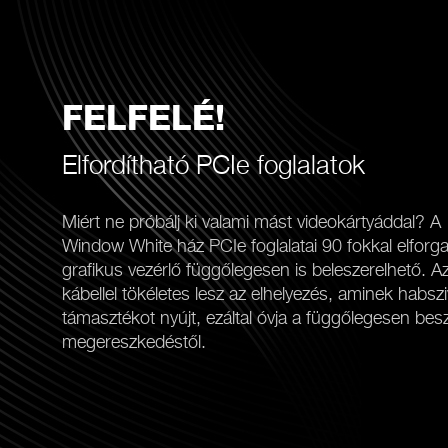
FELFELÉ!
Elfordítható PCIe foglalatok
Miért ne próbálj ki valami mást videokártyáddal? 
Window White ház PCIe foglalatai 90 fokkal elforg
grafikus vezérlő függőlegesen is beleszerelhető. Az 
kábellel tökéletes lesz az elhelyezés, aminek habszi
támasztékot nyújt, ezáltal óvja a függőlegesen besz
megereszkedéstől.