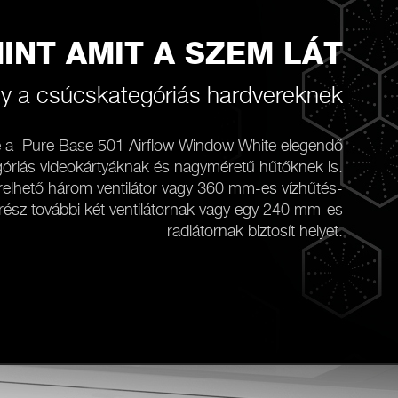
INT AMIT A SZEM LÁT
y a csúcskategóriás hardvereknek
e a Pure Base 501 Airflow Window White elegendő
egóriás videokártyáknak és nagyméretű hűtőknek is.
elhető három ventilátor vagy 360 mm-es vízhűtés-
ő rész további két ventilátornak vagy egy 240 mm-es
radiátornak biztosít helyet.