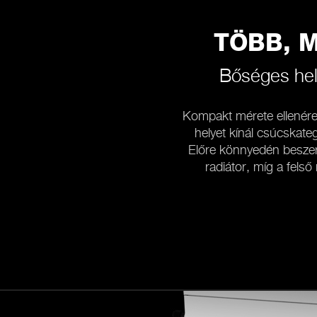
TÖBB, M
Bőséges hel
Kompakt mérete ellenér
helyet kínál csúcskat
Előre könnyedén beszer
radiátor, míg a fels