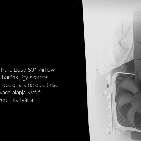
A Pure Base 501 Airflow
athatóak, így számos
opcionális be quiet! riser
vacs alapja kiváló
erelt kártyát a