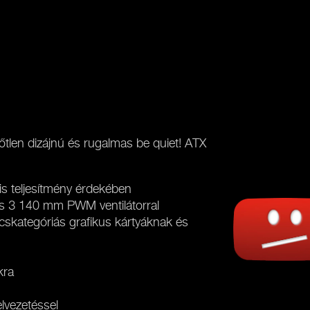
dőtlen dizájnú és rugalmas be quiet! ATX
is teljesítmény érdekében
ngs 3 140 mm PWM ventilátorral
cskategóriás grafikus kártyáknak és
kra
lvezetéssel