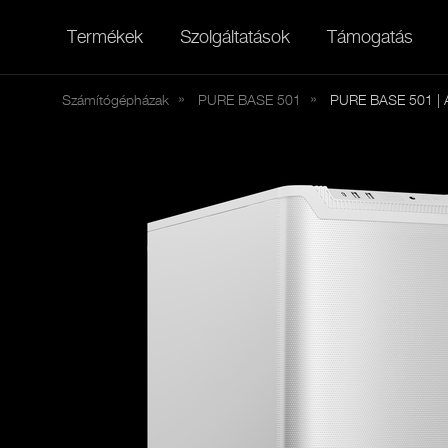
Termékek
Szolgáltatások
Támogatás
Számítógépházak
PURE
BASE 501
PURE BASE 501 | A