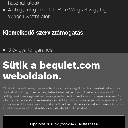
használhatóak
4 db gyárilag beépített Pure Wings 3 vagy Light
Wings LX ventilátor
Kiemelkedő szerviztámogatás
3 év gyártói garancia
Német tervezés, dizájn és minőség-ellenőrzés
Sütik a bequiet.com
weboldalon.
Kapcsolat
Oldalunk használ olyan, harmadik féltől származó szolgáltatásokat, amelyek információt
Általános feltételek
Adatvédelem
Sütik
Impresszum
tárolhatnak a látogató eszközén, illetve kérhetnek le onnan. Ezeket az információkat
feldolgozzuk, ami segít weboldalunk optimalizálásában és folyamatos fejlesztésében. Az
Általános szerződési feltételek vásárlók számára
információk tárolásához, lekéréséhez és feldolgozásához szükséges a hozzájárulásod. A
Elállási feltételek
Fizetési lehetőségek
Szállítási lehetőségek
hozzájárulást bármikor visszavonhatod a
Sütik használatáról szóló információk
-ra kattintva.
További információk adatvédelmi
szabályzatunkban
találhatóak.
Opcionális sütik (cookie-k) elutasítása