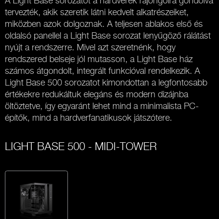
A Light Base sorozatot a hardverek rajongóira gondolva
tervezték, akik szeretik látni kedvelt alkatrészeiket,
miközben azok dolgoznak. A teljesen ablakos első és
oldalsó panellel a Light Base sorozat lenyűgöző rálátást
nyújt a rendszerre. Mivel azt szeretnénk, hogy
rendszered belseje jól mutasson, a Light Base ház
számos átgondolt, integrált funkcióval rendelkezik. A
Light Base 500 sorozatot kimondottan a legfontosabb
értékekre redukáltuk elegáns és modern dizájnba
öltöztetve, így egyaránt lehet mind a minimalista PC-
építők, mind a hardverfanatikusok játszótere.
LIGHT BASE 500 - MIDI-TOWER