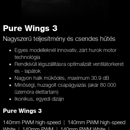
Pure Wings 3
Nagyszerű teljesítmény és csendes hűtés
Egyes modelleknél innovatív, zárt hurok motor
technológia
Rendkívüli légszállításra optimalizált ventilátorkeret
és - lapátok
Nagyon halk működés, maximum 30.9 dB
Minőségi, huzagolt csapágyazás (akár 80 000
üzemóra élettartam)
Ikonikus, egyedi dizájn
Pure Wings 3
140mm PWM high-speed
140mm PWM high-speed
White
140mm PWM
140mm PWM White