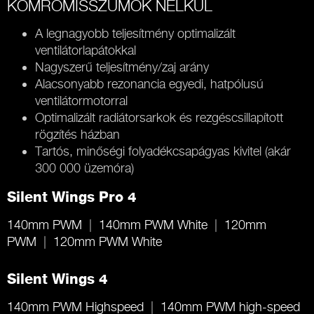
KOMROMISSZUMOK NÉLKÜL
A legnagyobb teljesítmény optimalizált
ventilátorlapátokkal
Nagyszerű teljesítmény/zaj arány
Alacsonyabb rezonancia egyedi, hatpólusú
ventilátormotorral
Optimalizált radiátorsarkok és rezgéscsillapított
rögzítés házban
Tartós, minőségi folyadékcsapágyas kivitel (akár
300 000 üzemóra)
Silent Wings Pro 4
140mm PWM
140mm PWM White
120mm
PWM
120mm PWM White
Silent Wings 4
140mm PWM Highspeed
140mm PWM high-speed