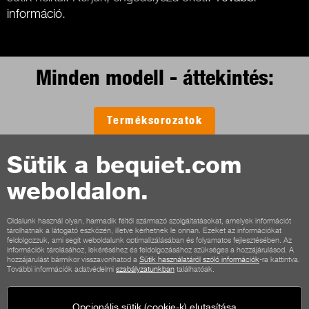
információ
.
Minden modell - áttekintés:
Terméksorozatok
Sütik a bequiet.com
weboldalon.
Kapcsolat
Általános feltételek
Adatvédelem
Sütik
Impresszum
Oldalunk használ olyan, harmadik féltől származó szolgáltatásokat, amelyek információt
tárolhatnak a látogató eszközén, illetve kérhetnek le onnan. Ezeket az információkat
Általános szerződési feltételek vásárlók számára
feldolgozzuk, ami segít weboldalunk optimalizálásában és folyamatos fejlesztésében. Az
információk tárolásához, lekéréséhez és feldolgozásához szükséges a hozzájárulásod. A
Elállási feltételek
Fizetési lehetőségek
Szállítási lehetőségek
hozzájárulást bármikor visszavonhatod a
Sütik használatáról szóló információk
-ra kattintva.
További információk adatvédelmi
szabályzatunkban
találhatóak.
Opcionális sütik (cookie-k) elutasítása