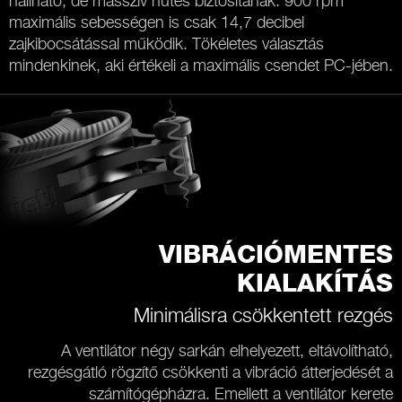
hallható, de masszív hűtés biztosítanak. 900 rpm
maximális sebességen is csak 14,7 decibel
zajkibocsátással működik. Tökéletes választás
mindenkinek, aki értékeli a maximális csendet PC-jében.
VIBRÁCIÓMENTES
KIALAKÍTÁS
Minimálisra csökkentett rezgés
A ventilátor négy sarkán elhelyezett, eltávolítható,
rezgésgátló rögzítő csökkenti a vibráció átterjedését a
számítógépházra. Emellett a ventilátor kerete