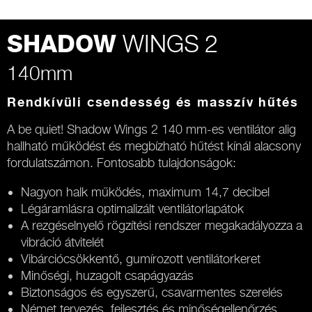
WINGS 2
SHADOW
140mm
Rendkívüli csendesség és masszív hűtés
A be quiet! Shadow Wings 2 140 mm-es ventilátor alig
hallható működést és megbízható hűtést kínál alacsony
fordulatszámon. Fontosabb tulajdonságok:
Nagyon halk működés, maximum 14,7 decibel
Légáramlásra optimalizált ventilátorlapátok
A rezgéselnyelő rögzítési rendszer megakadályozza a
vibráció átvitelét
Vibárciócsökkentő, gumírozott ventilátorkeret
Minőségi, huzagolt csapágyazás
Biztonságos és egyszerű, csavarmentes szerelés
Német tervezés, fejlesztés és minőségellenőrzés