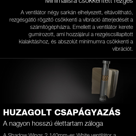
Minimálisra csökkentett rezgés
A ventilátor négy sarkán elhelyezett, eltávolítható,
rezgésgátló rögzítő csökkenti a vibráció átterjedését a
számítógépházra. Emellett a ventilátor kerete
gumírozott, ami hozzájárul a rezgéscsillapított
kialakításhoz, és abszolút minimumra csökkenti a
vibrációt.
HUZAGOLT CSAPÁGYAZÁS
A nagyon hosszú élettartam záloga
A Shadow Wings 2 140mm-es White ventilátor a