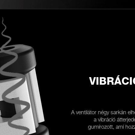
VIBRÁCI
A ventilátor négy sarkán elhe
a vibráció átterje
gumírozott, ami hozzá