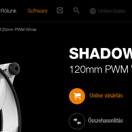
Rólunk
Software
United States
 120mm PWM White
SHADO
120mm PWM 
Online vásárlás
Összehasonlítás