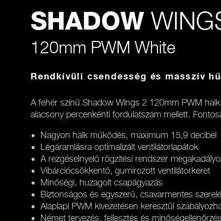
WINGS
SHADOW
120mm PWM White
Rendkívüli csendesség és masszív hű
A fehér színű Shadow Wings 2 120mm PWM halk m
alacsony percenkénti fordulatszám mellett. Fonto
Nagyon halk működés, maximum 15,9 decibel
Légáramlásra optimalizált ventilátorlapátok
A rezgéselnyelő rögzítési rendszer megakadályozz
Vibárciócsökkentő, gumírozott ventilátorkeret
Minőségi, huzagolt csapágyazás
Biztonságos és egyszerű, csavarmentes szerel
Alaplapi PWM kivezetésen keresztül szabályozha
Német tervezés, fejlesztés és minőségellenőrzé