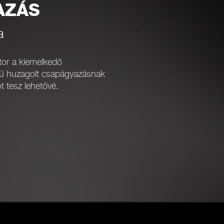
AZÁS
a
or a kiemelkedő
égű huzagolt csapágyazásnak
 tesz lehetővé.