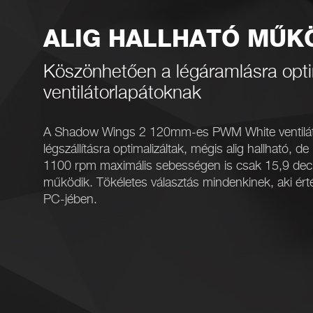
ALIG HALLHATÓ MŰK
Köszönhetően a légáramlásra opti
ventilátorlapátoknak
A Shadow Wings 2 120mm-es PWM White ventilátor
légszállításra optimalizáltak, mégis alig hallható, d
1100 rpm maximális sebességen is csak 15,9 decib
működik. Tökéletes választás mindenkinek, aki ért
PC-jében.