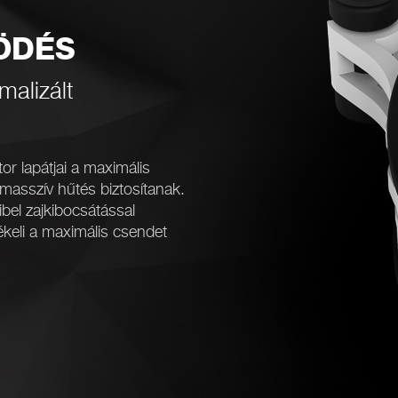
ÖDÉS
malizált
 lapátjai a maximális
e masszív hűtés biztosítanak.
el zajkibocsátással
ékeli a maximális csendet