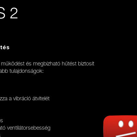
 2
tés
űködést és megbízható hűtést biztosít
sabb tulajdonságok:
a a vibráció átvitelét
és
tó ventilátorsebesség
s