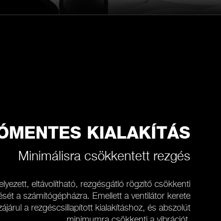
ÓMENTES KIALAKÍTÁS
Minimálisra csökkentett rezgés
lyezett, eltávolítható, rezgésgátló rögzítő csökkenti
dését a számítógépházra. Emellett a ventilátor kerete
járul a rezgéscsillapított kialakításhoz, és abszolút
minimumra csökkenti a vibrációt.