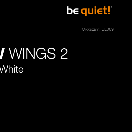
Cikkszám: BL089
WINGS 2
W
White