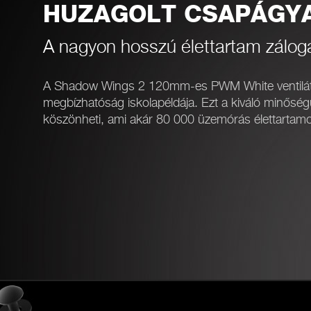
HUZAGOLT CSAPÁGY
A nagyon hosszú élettartam zálog
A Shadow Wings 2 120mm-es PWM White ventilát
megbízhatóság iskolapéldája. Ezt a kiváló minős
köszönheti, ami akár 80 000 üzemórás élettartamot