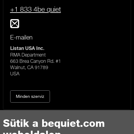
+1 833 4be quiet
E-mailen
Listan USA Inc.
RMA Department
663 Brea Canyon Rd. #1
Walnut, CA 91789
USA
Minden szerviz
Sütik a bequiet.com