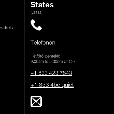
States
(váltás)
ékeket a
Telefonon
Hétfőtől péntekig
9:00am to 5:30pm UTC-7
+1 833 423 7843
+1 833 4be quiet