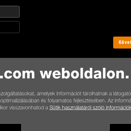
Köve
t.com weboldalon.
zolgáltatásokat, amelyek információt tárolhatnak a látogató
 optimalizálásában és folyamatos fejlesztésében. Az inform
mikor visszavonhatod a
Sütik használatáról szóló információ