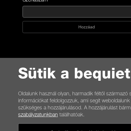
Hozzáad
Sütik a bequie
Oldalunk használ olyan, harmadik féltől származó s
információkat feldolgozzuk, ami segít weboldalunk
szükséges a hozzájárulásod. A hozzájárulást bár
szabályzatunkban
találhatóak.
Kapcsolat