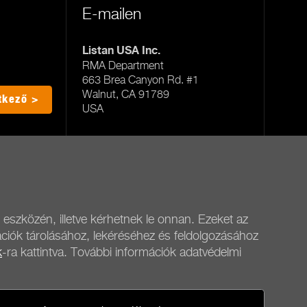
E-mailen
Listan USA Inc.
RMA Department
663 Brea Canyon Rd. #1
Walnut, CA 91789
tkező >
USA
Minden szerviz
 eszközén, illetve kérhetnek le onnan. Ezeket az
ációk tárolásához, lekéréséhez és feldolgozásához
k
-ra kattintva. További információk adatvédelmi
be quiet!
Közösségi média