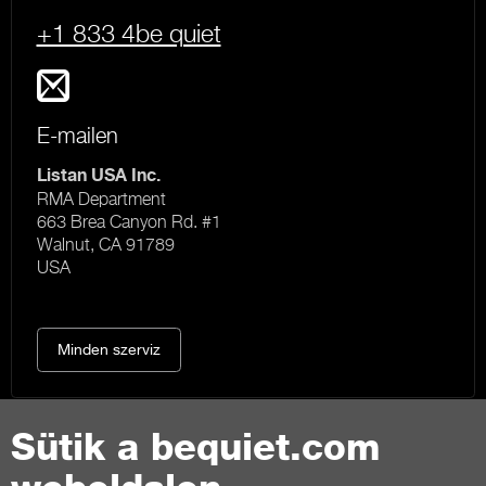
+1 833 4be quiet
E-mailen
Listan USA Inc.
RMA Department
663 Brea Canyon Rd. #1
Walnut, CA 91789
USA
Minden szerviz
Sütik a bequiet.com