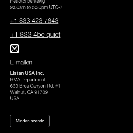
Hétfőtől péntekig
9:00am to 5:30pm UTC-7
+1 833 423 7843
+1 833 4be quiet
E-mailen
Listan USA Inc.
RMA Department
663 Brea Canyon Rd. #1
Walnut, CA 91789
USA
Minden szerviz