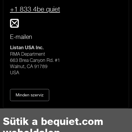
+1 833 4be quiet
E-mailen
Listan USA Inc.
RMA Department
663 Brea Canyon Rd. #1
Walnut, CA 91789
USA
Minden szerviz
Sütik a bequiet.com