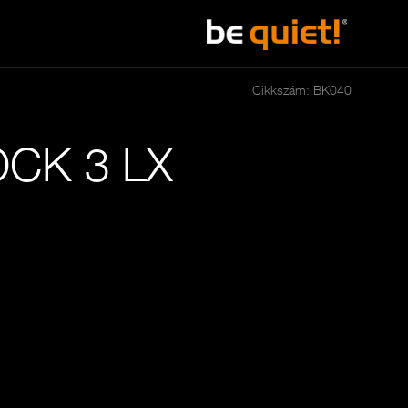
Cikkszám: BK040
CK 3 LX