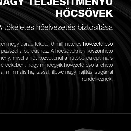
NAGY TELJESÍTMÉNYŰ
HŐCSÖVEK
A tökéletes hőelvezetés biztosítása
en négy darab fekete, 6 milliméteres
hővezető cső
e passzol a bordáéhoz. A hőcsöveknek köszönhető
mény, mivel a hőt közvetlenül a hűtőborda optimális
ak érdekében, hogy mindegyik hővezető cső a lehető
, minimális hajlítással, illetve nagy hajlítási sugárral
rendelkeznek.