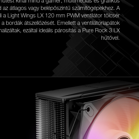
ó hűtést kínál mind a gamer, multimediás és grafikus
 az átlagos vagy belépőszintű számítógépekhez. A
eli a Light Wings LX 120 mm PWM ventilátor tölcsér
ja a bordák átszellőzését. Emellett a ventilátorlapátok
alizáltak, ezáltal ideális párosítás a Pure Rock 3 LX
hűtővel.