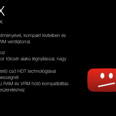
X
K
sítményével, kompakt kivitelben és
M ventilátorral.
hoz
tölcsér alakú légnyílással, nagy
zető cső HDT technológiával
bességnél
ú RAM és VRM hűtő kompatibilitás
beszereléshez