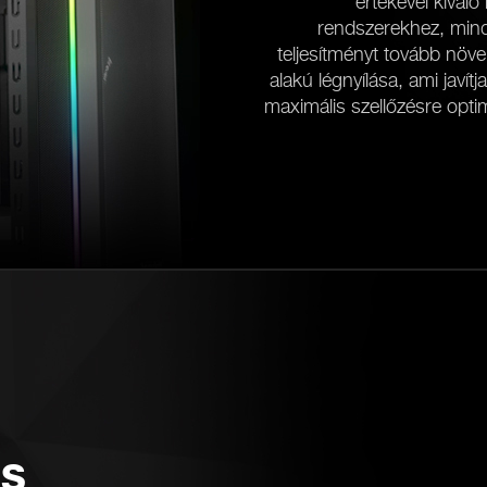
értékével kivál
rendszerekhez, mind
teljesítményt tovább növ
alakú légnyílása, ami javít
maximális szellőzésre optim
ÁS