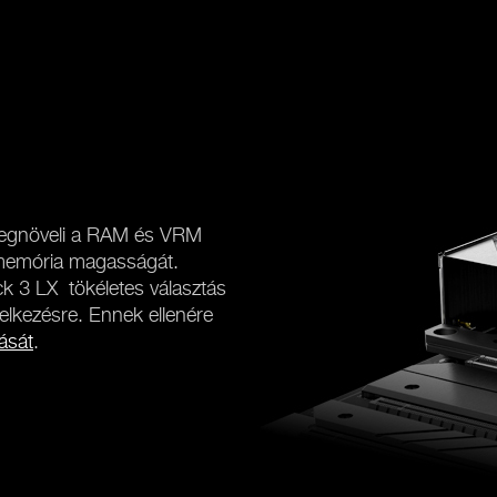
 megnöveli a RAM és VRM
a memória magasságát.
 3 LX tökéletes választás
delkezésre. Ennek ellenére
ását
.