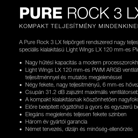
ROCK 3 L
PURE
KOMPAKT TELJESÍTMÉNY MINDENKINE
A Pure Rock 3 LX felpörgeti rendszered nagy telje
speciális kialakítású Light Wings LX 120 mm-es PW
Nagy hűtési kapacitás a modern processzorok
Light Wings LX 120 mm-es PWM ARGB ventilátor 
teljesítménnyel és mutatós megjelenéssel
Négy fekete, nagy teljesítményű, 6 mm-es hőve
Csupán 31.2 dB zajszint maximális ventilátorse
A kompakt kialakításnak köszönhetően nagyfok
Előre beépített rögzítőhíd a gyors és egyszerű 
Elegáns megjelenés teljesen fekete színben
Három év gyártói garancia
Német tervezés, dizájn és minőség-ellenőrzés