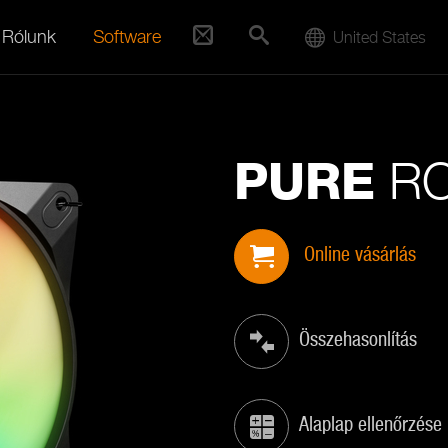
Rólunk
Software
United States
RO
PURE
Online vásárlás
Összehasonlítás
Alaplap ellenőrzése