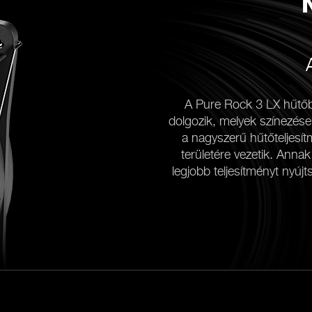
A Pure Rock 3 LX hűtőb
dolgozik, melyek színezés
a nagyszerű hűtőteljesít
területére vezetik. Ann
legjobb teljesítményt nyújtsa