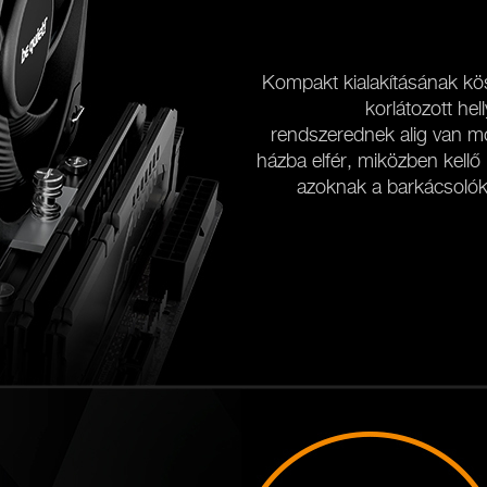
Kompakt kialakításának kö
korlátozott he
rendszerednek alig van mo
házba elfér, miközben kellő
azoknak a barkácsolókn