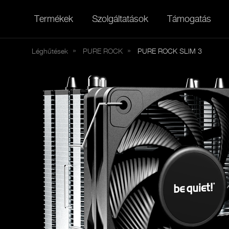
Termékek
Szolgáltatások
Támogatás
Léghűtések
PURE
ROCK
PURE ROCK SLIM 3