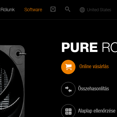
Rólunk
Software
United States
RO
PURE
Online vásárlás
Összehasonlítás
Alaplap ellenőrzése