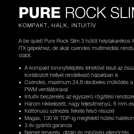
ROCK SLI
PURE
KOMPAKT, HALK, INTUITÍV
A be quiet! Pure Rock Slim 3 hűtőt helytakarékos fe
ITX gépekhez, de akár csendes multimédiás rendsze
stabil.
A kompakt toronyfelépítés lehetővé teszi az öss
korlátozott hellyel rendelkező házakban is
Csendes, maximum 24,8 decibeles működés a be
PWM ventilátorával
Intuitív beszerelés az egyszerű rögzítési rendsze
Három nikkelezett, nagy teljesítményű, 6 mm-e
Kéttónusú színezés fekete felső résszel
Magas, 130 W TDP-ig megfelelő hűtési hatéko
3 év gyártói garancia
Német tervezés, dizájn és minőség-ellenőrzés