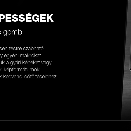
ÉPESSÉGEK
ős gomb
esen testre szabható.
gy egyéni makrókat
juk a gyári képeket vagy
ori képformátumok
k kedvenc időtöltéseidhez.