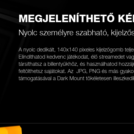
MEGJELENÍTHETŐ K
Nyolc személyre szabható, kijelz
A nyolc dedikált, 140x140 pixeles kijelzőgomb telj
Elindíthatod kedvenc játékodat, élő streamedet va
társíthatsz a billentyűkhöz, és használhatod hozzá
feltölthetsz sajátokat. Az JPG, PNG és más gyak
támogatásával a Dark Mount tökéletesen illeszkedi