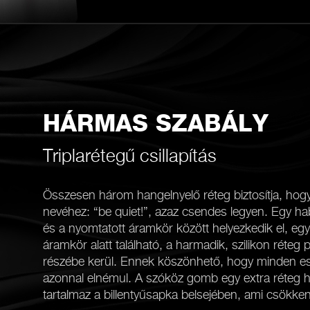
HÁRMAS SZABÁLY
Triplarétegű csillapítás
Összesen három hangelnyelő réteg biztosítja, hog
nevéhez: “be quiet!”, azaz csendes legyen. Egy ha
és a nyomtatott áramkör között helyezkedik el, eg
áramkör alatt található, a harmadik, szilikon réteg 
részébe kerül. Ennek köszönhető, hogy minden es
azonnal elnémul. A szóköz gomb egy extra réteg ha
tartalmaz a billentyűsapka belsejében, ami csökkent