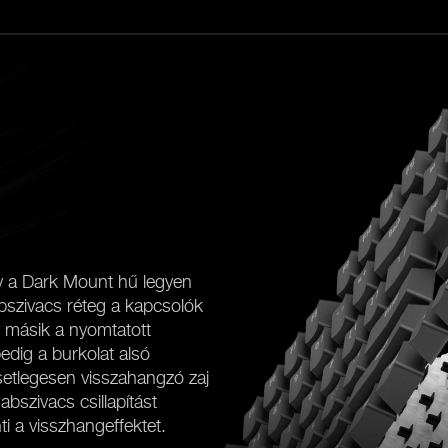
y a Dark Mount hű legyen
bszivacs réteg a kapcsolók
y másik a nyomtatott
pedig a burkolat alsó
etlegesen visszahangzó zaj
bszivacs csillapítást
i a visszhangeffektet.