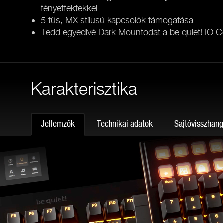
fényeffektekkel
5 tűs, MX stílusú kapcsolók támogatása
Tedd egyedivé Dark Mountodat a be quiet! IO Ce
Karakterisztika
Jellemzők
Technikai adatok
Sajtóvisszhan