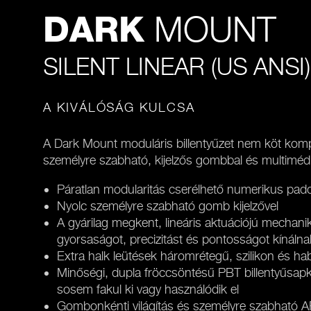
MOUNT
DARK
SILENT LINEAR (US ANSI)
A KIVÁLÓSÁG KULCSA
A Dark Mount moduláris billentyűzet nem köt kom
személyre szabható, kijelzős gombbal és multimédi
Páratlan modularitás cserélhető numerikus padd
Nyolc személyre szabható gomb kijelzővel
A gyárilag megkent, lineáris aktuációjú mechanik
gyorsaságot, precizitást és pontosságot kínálna
Extra halk leütések háromrétegű, szilikon és habs
Minőségi, dupla fröccsöntésű PBT billentyűsapká
sosem fakul ki vagy használódik el
Gombonkénti világítás és személyre szabható 