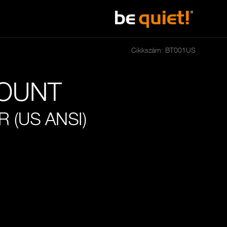
Cikkszám: BT001US
OUNT
R (US ANSI)