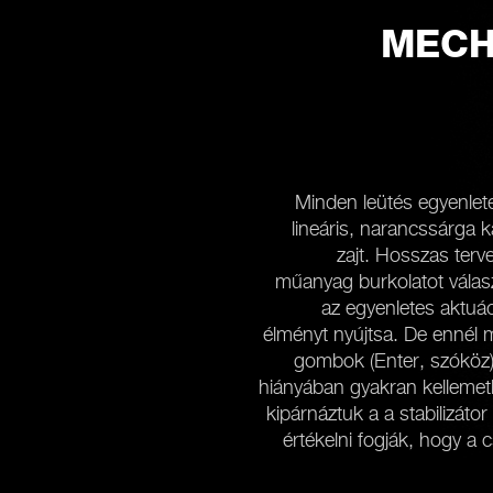
MECH
Minden leütés egyenlet
lineáris, narancssárga 
zajt. Hosszas ter
műanyag burkolatot válas
az egyenletes aktuác
élményt nyújtsa. De enné
gombok (Enter, szóköz) a
hiányában gyakran kellemetl
kipárnáztuk a a stabilizáto
értékelni fogják, hogy a