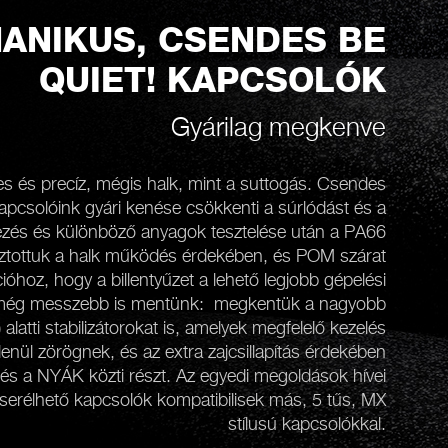
ANIKUS, CSENDES BE
QUIET! KAPCSOLÓK
Gyárilag megkenve
es és precíz, mégis halk, mint a suttogás. Csendes
kapcsolóink gyári kenése csökkenti a súrlódást és a
vezés és különböző anyagok tesztelése után a PA66
ztottuk a halk működés érdekében, és POM szárat
ióhoz, hogy a billentyűzet a lehető legjobb gépelési
l még messzebb is mentünk: megkentük a nagyobb
latti stabilizátorokat is, amelyek megfelelő kezelés
enül zörögnek, és az extra zajcsillapítás érdekében
r és a NYÁK közti részt. Az egyedi megoldások hívei
 cserélhető kapcsolók kompatibilisek más, 5 tűs, MX
stílusú kapcsolókkal.