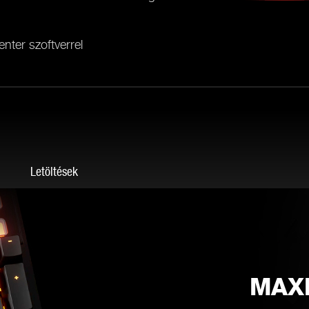
nter szoftverrel
g
Letöltések
MAX