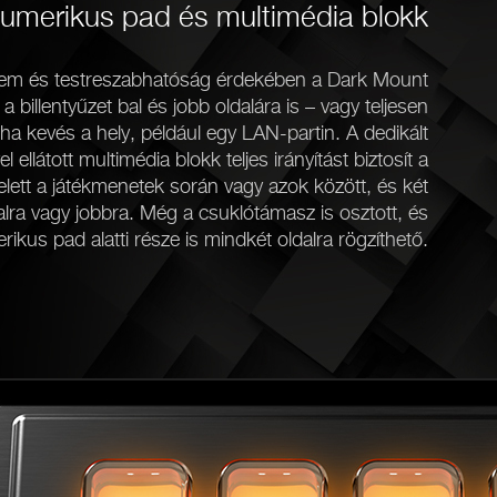
numerikus pad és multimédia blokk
lem és testreszabhatóság érdekében a Dark Mount
 billentyűzet bal és jobb oldalára is – vagy teljesen
ha kevés a hely, például egy LAN-partin. A dedikált
ellátott multimédia blokk teljes irányítást biztosít a
elett a játékmenetek során vagy azok között, és két
alra vagy jobbra. Még a csuklótámasz is osztott, és
ikus pad alatti része is mindkét oldalra rögzíthető.