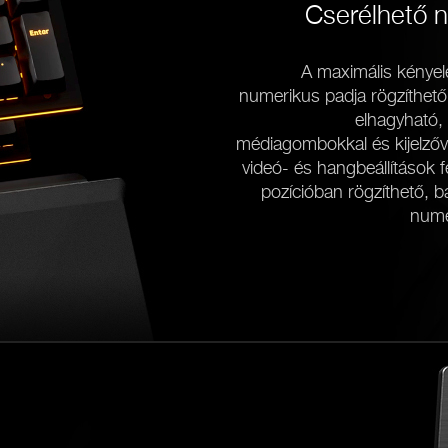
Cserélhető 
A maximális kénye
numerikus padja rögzíthető a
elhagyható, 
médiagombokkal és kijelzővel 
videó- és hangbeállítások f
pozícióban rögzíthető, b
numer