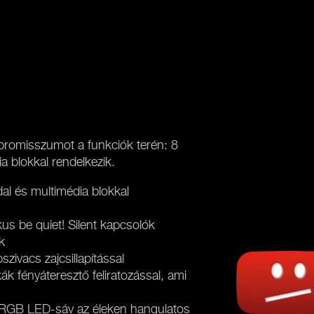
promisszumot a funkciók terén: 8
a blokkal rendelkezik.
al és multimédia blokkal
us be quiet! Silent kapcsolók
k
zivacs zajcsillapítással
k fényáteresztő feliratozással, ami
ARGB LED-sáv az éleken hangulatos